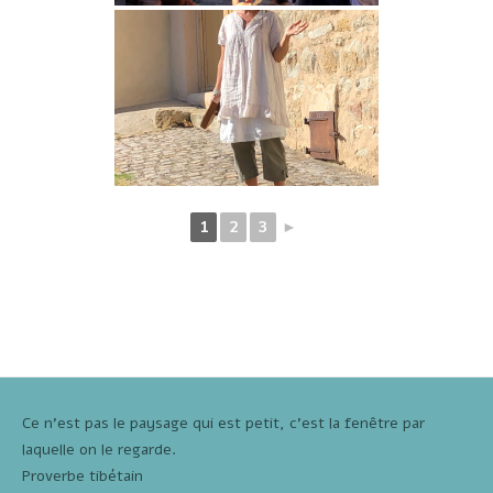
1
2
3
►
Ce n'est pas le paysage qui est petit, c'est la fenêtre par
laquelle on le regarde.
Proverbe tibétain