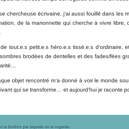
e chercheuse écrivaine, j’ai aussi fouillé dans les 
ation, de la marionnette qui cherche à vivre libre, 
…
de tout.e.s petit.e.s héro.e.s tissé.e.s d’ordinaire, 
 sombres brodées de dentelles et des fades/fées gra
ularité…
ue objet rencontré m’a donné à voir le monde sous
ivant qui se transforme… et aujourd’hui je raconte p
t la fenêtre par laquelle on le regarde.