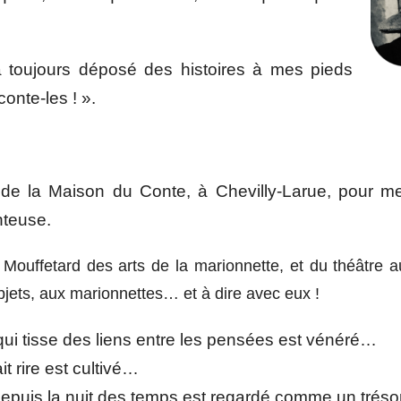
l a toujours déposé des histoires à mes pieds
onte-les ! ».
te de la Maison du Conte, à Chevilly-Larue, pour 
nteuse.
e Mouffetard des arts de la marionnette, et du théâtre
objets, aux marionnettes… et à dire avec eux !
qui tisse des liens entre les pensées est vénéré…
fait rire est cultivé…
depuis la nuit des temps est regardé comme un trés